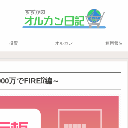
投資
オルカン
運用報告
0万でFIRE⁉編～