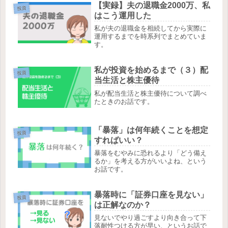
【実録】夫の退職金2000万、私
投資
はこう運用した
私が夫の退職金を相続してから実際に
運用するまでを時系列でまとめていま
す。
私が投資を始めるまで（３）配
投資
当生活と株主優待
私が配当生活と株主優待について調べ
たときのお話です。
「暴落」は何年続くことを想定
投資
すればいい？
暴落をむやみに恐れるより「どう備え
るか」を考える方がいいよね、という
お話です。
暴落時に「証券口座を見ない」
投資
は正解なのか？
見ないでやり過ごすより向き合って下
落耐性つける方が早い、というお話で