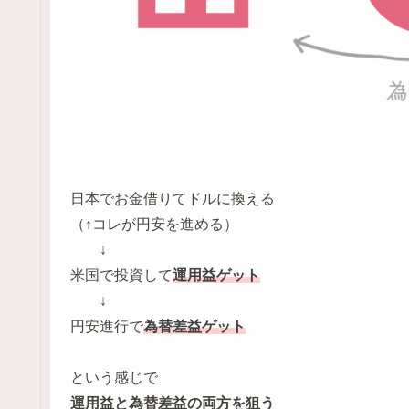
日本でお金借りてドルに換える
（↑コレが円安を進める）
↓
米国で投資して
運用益ゲット
↓
円安進行で
為替差益ゲット
という感じで
運用益と為替差益の両方を狙う