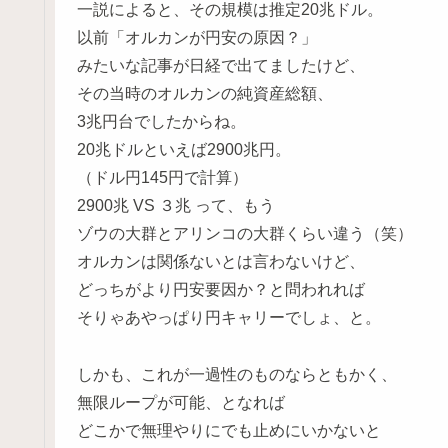
一説によると、その規模は推定20兆ドル。
以前「オルカンが円安の原因？」
みたいな記事が日経で出てましたけど、
その当時のオルカンの純資産総額、
3兆円台でしたからね。
20兆ドルといえば2900兆円。
（ドル円145円で計算）
2900兆 VS ３兆 って、もう
ゾウの大群とアリンコの大群くらい違う（笑）
オルカンは関係ないとは言わないけど、
どっちがより円安要因か？と問われれば
そりゃあやっぱり円キャリーでしょ、と。
しかも、これが一過性のものならともかく、
無限ループが可能、となれば
どこかで無理やりにでも止めにいかないと