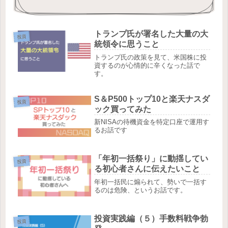
トランプ氏が署名した大量の大
投資
統領令に思うこと
トランプ氏の政策を見て、米国株に投
資するのが心情的に辛くなった話で
す。
S＆P500トップ10と楽天ナスダ
投資
ック買ってみた
新NISAの待機資金を特定口座で運用す
るお話です
「年初一括祭り」に動揺してい
投資
る初心者さんに伝えたいこと
年初一括民に煽られて、勢いで一括す
るのは危険、というお話です。
投資実践編（５）手数料戦争勃
投資