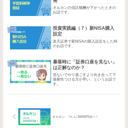
発
オルカンの信託報酬が下がったときの
お話です。
投資実践編（７）新NISA購入
投資
設定
楽天証券で新NISAの購入設定をした時
のお話です。
暴落時に「証券口座を見ない」
投資
は正解なのか？
見ないでやり過ごすより向き合って下
落耐性つける方が早い、というお話で
す。
オルカン、ついに30000円台へ！