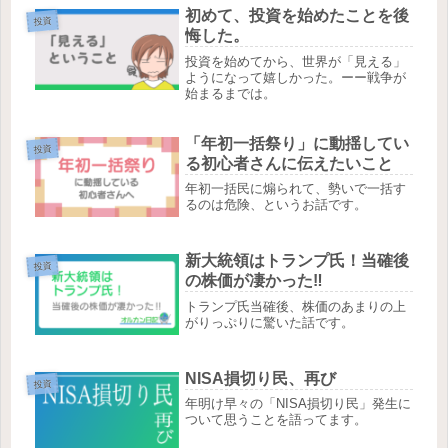
初めて、投資を始めたことを後
投資
悔した。
投資を始めてから、世界が「見える」
ようになって嬉しかった。ーー戦争が
始まるまでは。
「年初一括祭り」に動揺してい
投資
る初心者さんに伝えたいこと
年初一括民に煽られて、勢いで一括す
るのは危険、というお話です。
新大統領はトランプ氏！当確後
投資
の株価が凄かった‼
トランプ氏当確後、株価のあまりの上
がりっぷりに驚いた話です。
NISA損切り民、再び
投資
年明け早々の「NISA損切り民」発生に
ついて思うことを語ってます。